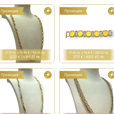
Промоция
Промоция
27.91 гр. x 79.99 € |
156.45 лв.
27.64 гр. x 114.8 € |
224.53 лв.
2233 € |
4367.37 лв.
3173 € |
6205.85 лв.
Промоция
Промоция