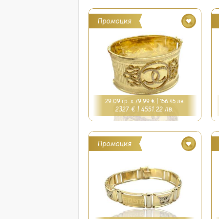
Промоция
29.09 гр. x 79.99 € |
156.45 лв.
2327 € |
4551.22 лв.
Промоция