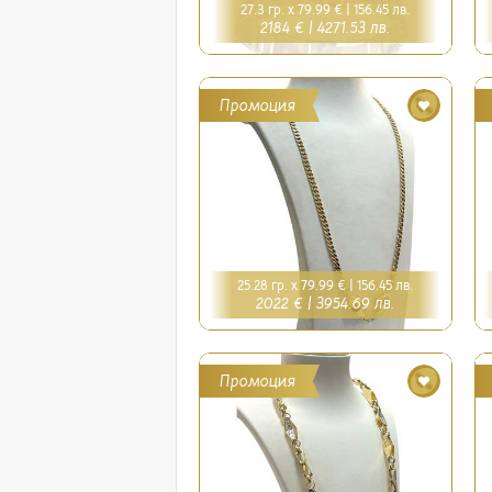
27.3 гр. x 79.99 € |
156.45 лв.
2184 € |
4271.53 лв.
Промоция
25.28 гр. x 79.99 € |
156.45 лв.
2022 € |
3954.69 лв.
Промоция