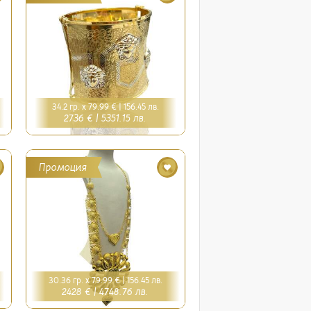
34.2 гр. x 79.99 € |
156.45 лв.
2736 € |
5351.15 лв.
Промоция
30.36 гр. x 79.99 € |
156.45 лв.
2428 € |
4748.76 лв.