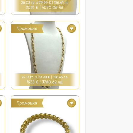
26.02 гр. x 79.99 € |
156.45 лв.
2081 € |
4070.08 лв.
Промоция
24.17 гр. x 79.99 € |
156.45 лв.
1933 € |
3780.62 лв.
Промоция