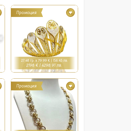
Промоция
27.48 гр. x 79.99 € |
156.45 лв.
2198 € |
4298.91 лв.
Промоция