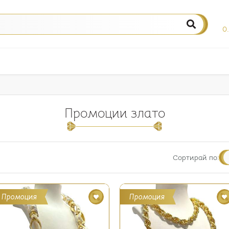
0
Промоции злато
Сортирай по:
Промоция
Промоция