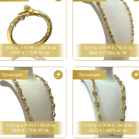
35.97 гр. x 102.86 € |
201.18 лв.
35.57 гр. x 79.99 € |
156.45 лв.
3700 € |
7236.57 лв.
2845 € |
5564.34 лв.
Промоция
Промоция
32.85 гр. x 79.99 € |
156.45 лв.
31.29 гр. x 79.99 € |
156.45 лв.
2628 € |
5139.92 лв.
2503 € |
4895.44 лв.