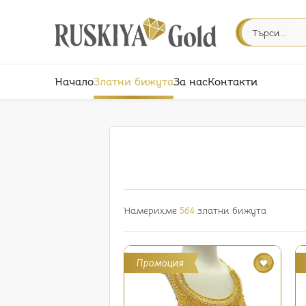
Начало
Златни бижута
За нас
Контакти
Намерихме
564
златни бижута
Промоция