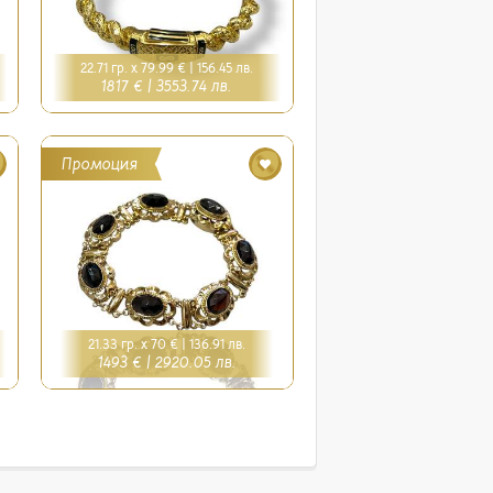
22.71 гр. x 79.99 € |
156.45 лв.
1817 € |
3553.74 лв.
Промоция
21.33 гр. x 70 € |
136.91 лв.
1493 € |
2920.05 лв.