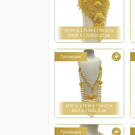
132.96 гр. x 79.99 € |
156.45 лв.
10635 € |
20800.25 лв.
Промоция
47.52 гр. x 79.99 € |
156.45 лв.
3801 € |
7434.11 лв.
Промоция