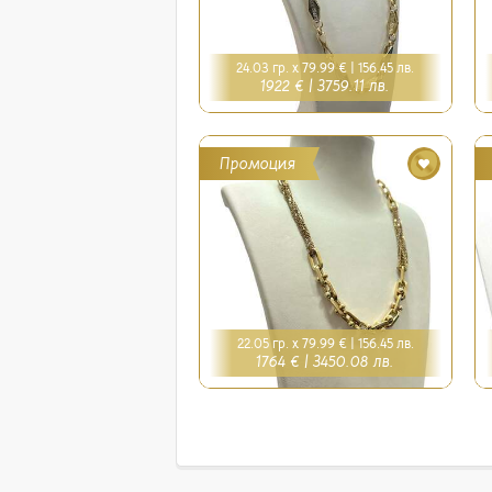
24.03 гр. x 79.99 € |
156.45 лв.
1922 € |
3759.11 лв.
Промоция
22.05 гр. x 79.99 € |
156.45 лв.
1764 € |
3450.08 лв.