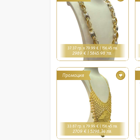
37.37 гр. x 79.99 € |
156.45 лв.
2989 € |
5845.98 лв.
Промоция
33.87 гр. x 79.99 € |
156.45 лв.
2709 € |
5298.34 лв.