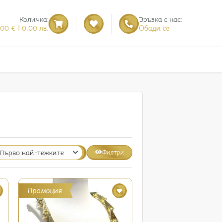
Количка:
Връзка с нас:
.00 € | 0.00 лв.
Обади се
Филтри
Промоция