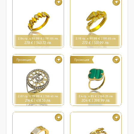
2.84 гр. x 97.99 € |
191.65 лв.
2.78 гр. x 97.99 € |
191.65 лв.
278 € |
543.72 лв.
272 € |
531.99 лв.
Промоция
Промоция
2.67 гр. x 79.99 € |
156.45 лв.
2.4 гр. x 85 € |
166.25 лв.
214 € |
418.55 лв.
204 € |
398.99 лв.