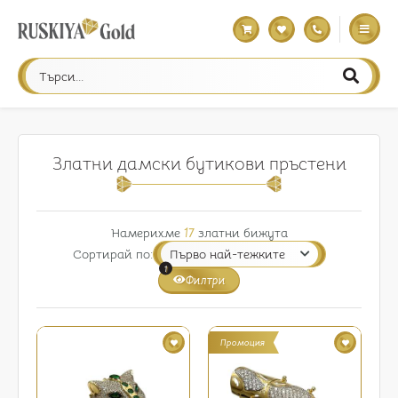
Златни дамски бутикови пръстени
Намерихме
17
златни бижута
Сортирай по:
1
Филтри
Промоция