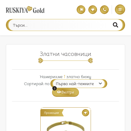
Златни часовници
Намерихме
1
златно бижу
Сортирай по:
1
Филтри
Промоция