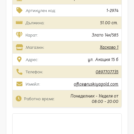
Артикулен код:
1-2974
Дължина:
51.00 cm.
Карат:
Злато 14к/585
Магазин:
Хасково 1
Адрес:
ул. Акация 15 б
Телефон:
0897707735
Имейл:
office@ruskiyagold.com
Понеделник - Неделя от
Работно време:
08:00 - 20:00