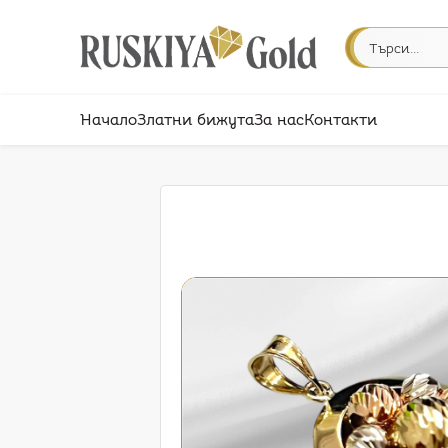
Начало
Златни бижута
За нас
Контакти