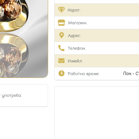
Карат:
Магазин:
Адрес:
Телефон:
Имейл:
Работно време:
Пон.- Съ
т употреба