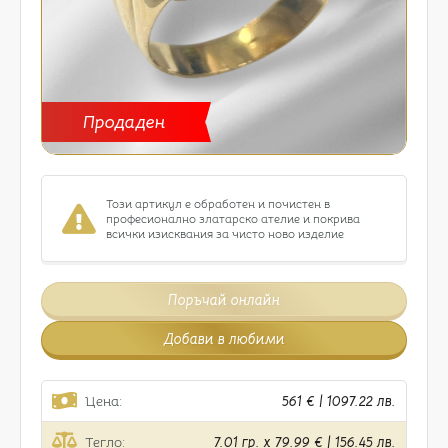
Продаден
Този артикул е обработен и почистен в
професионално златарско ателие и покрива
всички изисквания за чисто ново изделие
Поръчай онлайн
Добави в любими
Цена:
561 € | 1097.22 лв.
Тегло:
7.01 гр. x 79.99 € | 156.45 лв.