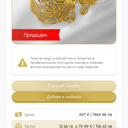
Продаден
Този артикул е обработен и почистен в
професионално златарско ателие и покрива
всички изисквания за чисто ново изделие
Поръчай онлайн
Добави в любими
Цена:
997 € | 1949.96 лв.
Тегло:
12.46 гр. x 79.99 € | 156.45 лв.