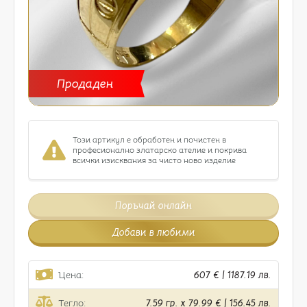
Продаден
Този артикул е обработен и почистен в
професионално златарско ателие и покрива
всички изисквания за чисто ново изделие
Поръчай онлайн
Добави в любими
Цена:
607 € | 1187.19 лв.
Тегло:
7.59 гр. x 79.99 € | 156.45 лв.