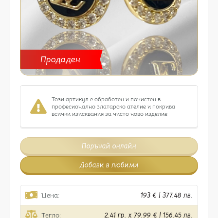
Продаден
Този артикул е обработен и почистен в
професионално златарско ателие и покрива
всички изисквания за чисто ново изделие
Поръчай онлайн
Добави в любими
Цена:
193 € | 377.48 лв.
Тегло:
2.41 гр. x 79.99 € | 156.45 лв.