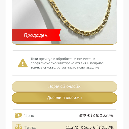
Продаден
Този артикул е обработен и почистен в
професионално златарско ателие и покрива
всички изисквания за чисто ново изделие
Поръчай онлайн
Добави в любими
Цена:
3119 € | 6100.23 лв.
Тегло:
55.2 гр. x 56.5 € | 110.5 лв.