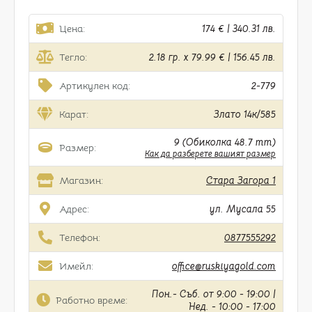
Цена:
174 € | 340.31 лв.
Тегло:
2.18 гр. x 79.99 € | 156.45 лв.
Артикулен код:
2-779
Карат:
Злато 14к/585
9 (Обиколка 48.7 mm)
Размер:
Как да разберете вашият размер
Магазин:
Стара Загора 1
Адрес:
ул. Мусала 55
Телефон:
0877555292
Имейл:
office@ruskiyagold.com
Пон.- Съб. от 9:00 - 19:00 |
Работно време:
Нед. - 10:00 - 17:00