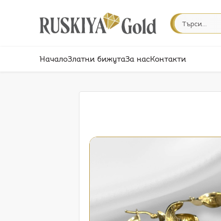
Начало
Златни бижута
За нас
Контакти