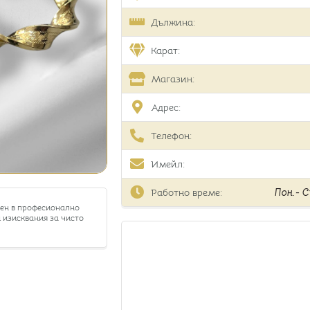
Дължина:
Карат:
Магазин:
Адрес:
Телефон:
Имейл:
Работно време:
Пон.- Съ
тен в професионално
 изисквания за чисто