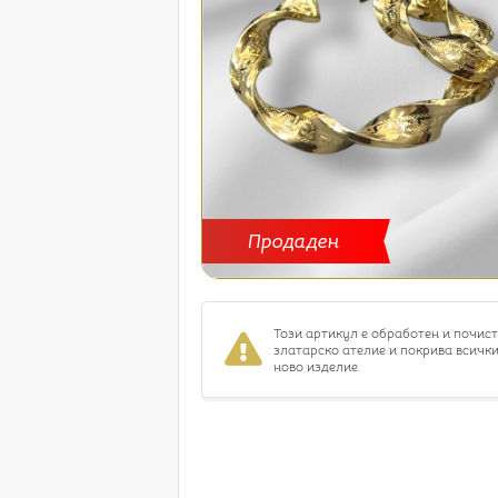
Продаден
Този артикул е обработен и почис
златарско ателие и покрива всички
ново изделие