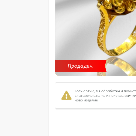
Продаден
Този артикул е обработен и почис
златарско ателие и покрива всички
ново изделие