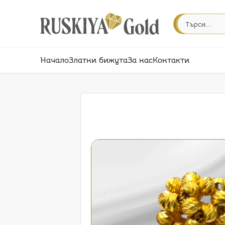
Начало
Златни бижута
За нас
Контакти