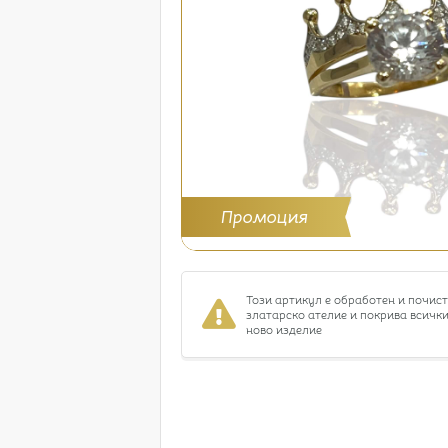
Промоция
Този артикул е обработен и почис
златарско ателие и покрива всички
ново изделие