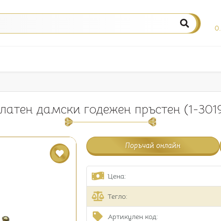
0
латен дамски годежен пръстен (1-301
Поръчай онлайн
Цена:
Тегло:
Артикулен код: