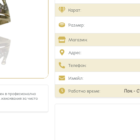
Карат:
Размер:
Магазин:
Адрес:
Телефон:
Имейл:
Работно време:
Пон.- Съ
тен в професионално
 изисквания за чисто