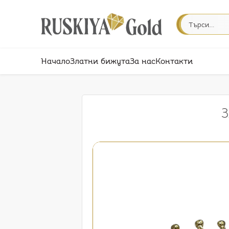
Начало
Златни бижута
За нас
Контакти
З