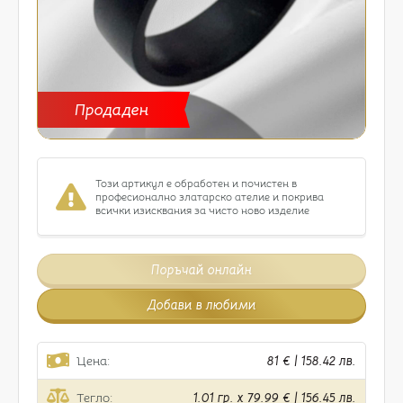
Продаден
Този артикул е обработен и почистен в
професионално златарско ателие и покрива
всички изисквания за чисто ново изделие
Поръчай онлайн
Добави в любими
Цена:
81 € | 158.42 лв.
Тегло:
1.01 гр. x 79.99 € | 156.45 лв.