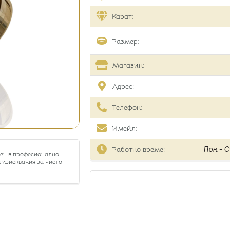
Карат:
Размер:
Магазин:
Адрес:
Телефон:
Имейл:
Работно време:
Пон.- Съ
тен в професионално
 изисквания за чисто