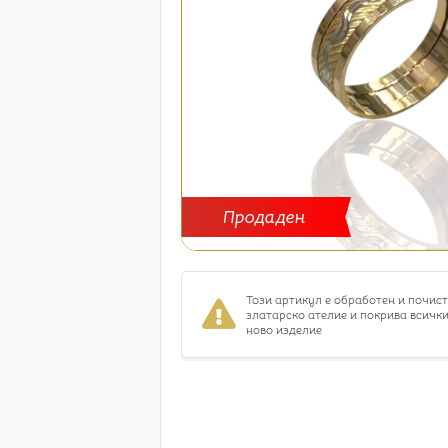
Продаден
Този артикул е обработен и почис
златарско ателие и покрива всички
ново изделие