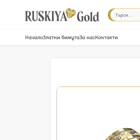
Начало
Златни бижута
За нас
Контакти