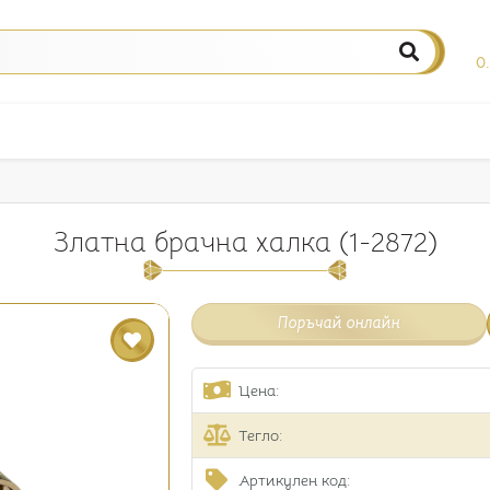
0
Златна брачна халка (1-2872)
Поръчай онлайн
Цена:
Тегло:
Артикулен код: