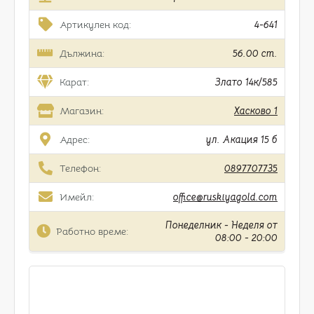
Артикулен код:
4-641
Дължина:
56.00 cm.
Карат:
Злато 14к/585
Магазин:
Хасково 1
Адрес:
ул. Акация 15 б
Телефон:
0897707735
Имейл:
office@ruskiyagold.com
Понеделник - Неделя от
Работно време:
08:00 - 20:00