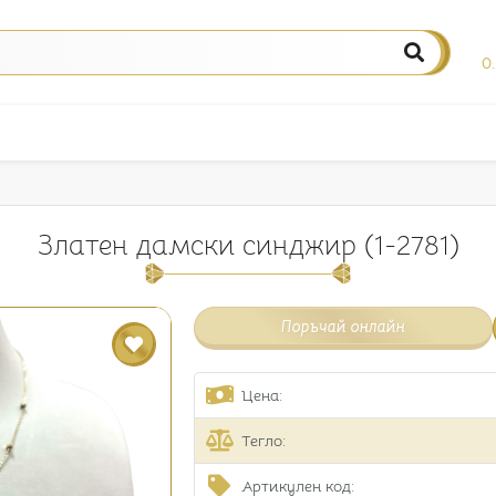
0
Златен дамски синджир (1-2781)
Поръчай онлайн
Цена:
Тегло:
Артикулен код: