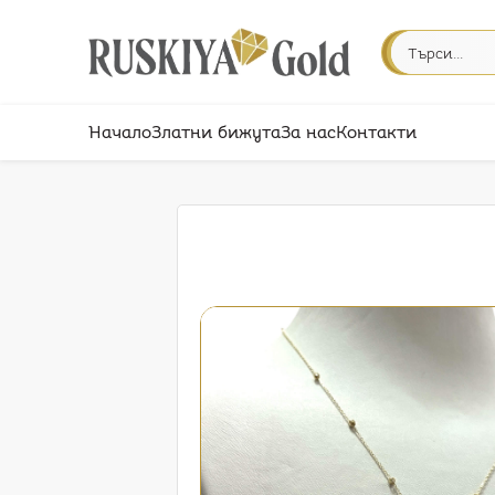
Начало
Златни бижута
За нас
Контакти