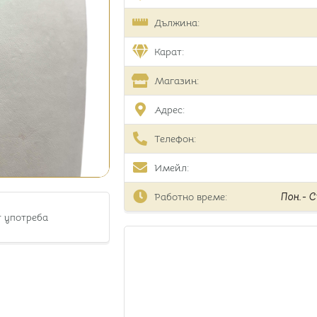
Дължина:
Карат:
Магазин:
Адрес:
Телефон:
Имейл:
Работно време:
Пон.- Съ
т употреба