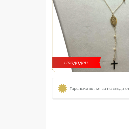
Продаден
Гаранция за липса на следи о