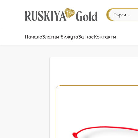
Начало
Златни бижута
За нас
Контакти