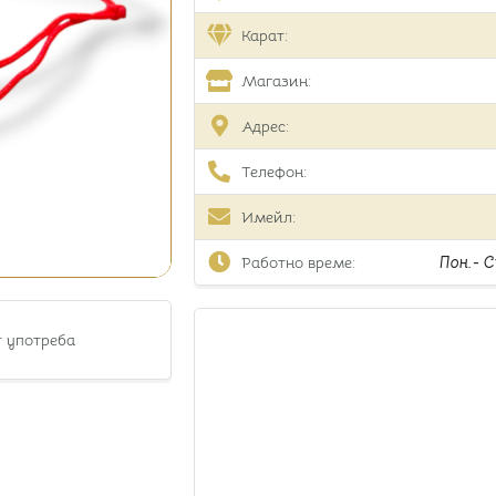
Карат:
Магазин:
Адрес:
Телефон:
Имейл:
Работно време:
Пон.- Съ
т употреба