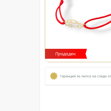
Продаден
Гаранция за липса на следи о