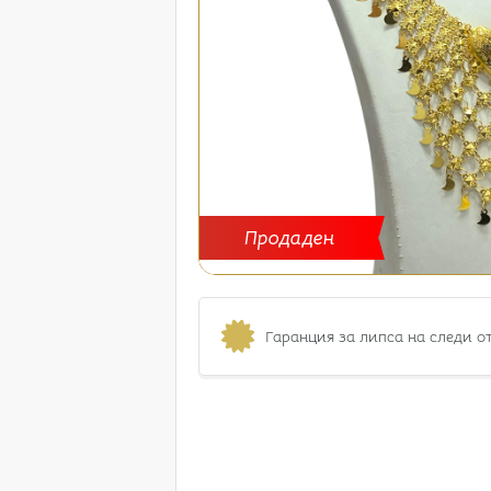
Продаден
Гаранция за липса на следи о