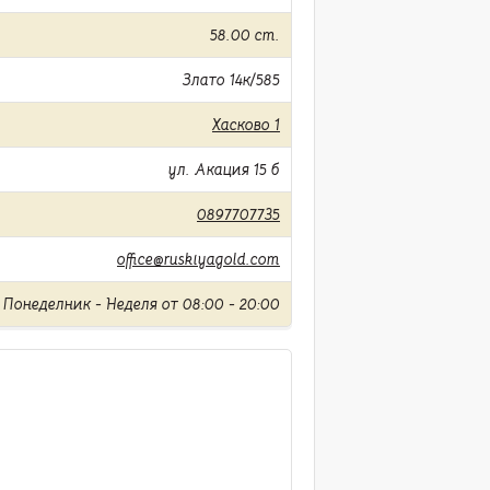
58.00 cm.
Злато 14к/585
Хасково 1
ул. Акация 15 б
0897707735
office@ruskiyagold.com
Понеделник - Неделя от 08:00 - 20:00