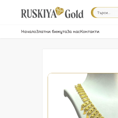
Начало
Златни бижута
За нас
Контакти