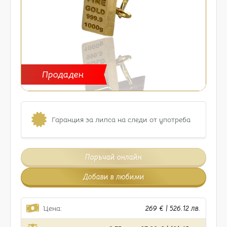
Продаден
Гаранция за липса на следи от употреба
Поръчай онлайн
Добави в любими
Цена:
269 € | 526.12 лв.