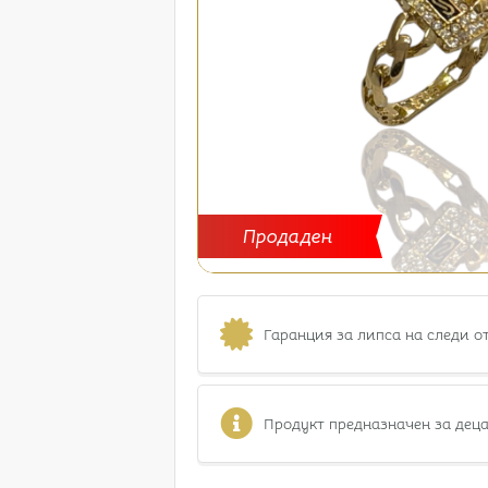
Продаден
Гаранция за липса на следи о
Продукт предназначен за деца