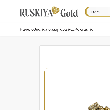
Начало
Златни бижута
За нас
Контакти