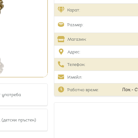
Карат:
Размер:
Магазин:
Адрес:
Телефон:
Имейл:
Работно време:
Пон.- Съ
т употреба
 (детски пръстен)