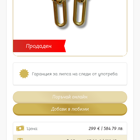
Продаден
Гаранция за липса на следи от употреба
Поръчай онлайн
Добави в любими
Цена:
299 € | 584.79 лв.