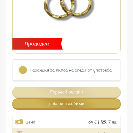
Продаден
Гаранция за липса на следи от употреба
Поръчай онлайн
Добави в любими
Цена:
64 € | 125.17 лв.