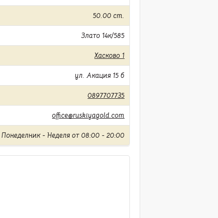
50.00 cm.
Злато 14к/585
Хасково 1
ул. Акация 15 б
0897707735
office@ruskiyagold.com
Понеделник - Неделя от 08:00 - 20:00