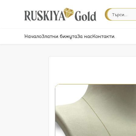
Начало
Златни бижута
За нас
Контакти