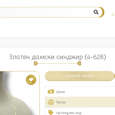
0
Златен дамски синджир (4-628)
Поръчай онлайн
Цена:
Тегло:
Артикулен код: