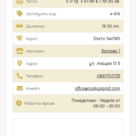
Тегло:
5.17 гр. x 97.99 € | 191.65 лв.
Артикулен код:
4-614
Дължина:
19.50 cm.
Карат:
Злато 14к/585
Магазин:
Хасково 1
Адрес:
ул. Акация 15 б
Телефон:
0897707735
Имейл:
office@ruskiyagold.com
Понеделник - Неделя от
Работно време:
08:00 - 20:00