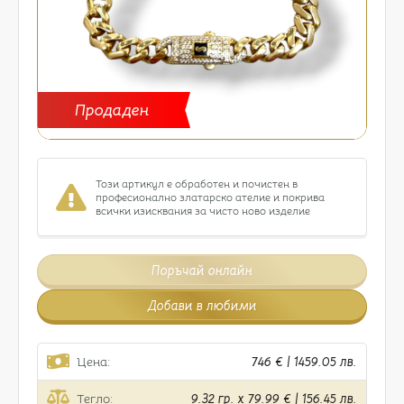
Продаден
Този артикул е обработен и почистен в
професионално златарско ателие и покрива
всички изисквания за чисто ново изделие
Поръчай онлайн
Добави в любими
Цена:
746 € | 1459.05 лв.
Тегло:
9.32 гр. x 79.99 € | 156.45 лв.