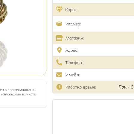
Карат:
Размер:
Магазин:
Адрес:
Телефон:
Имейл:
Работно време:
Пон.- Съ
тен в професионално
 изисквания за чисто