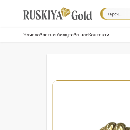
Начало
Златни бижута
За нас
Контакти