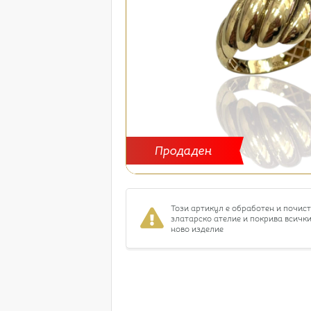
Продаден
Този артикул е обработен и почис
златарско ателие и покрива всички
ново изделие