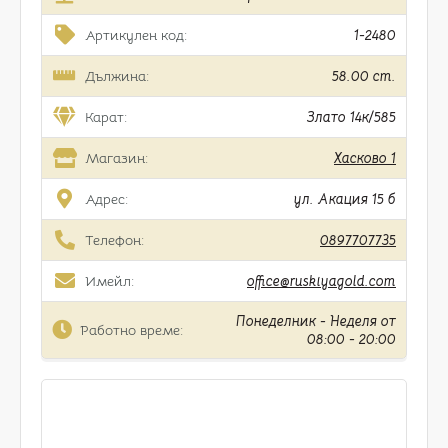
Артикулен код:
1-2480
Дължина:
58.00 cm.
Карат:
Злато 14к/585
Магазин:
Хасково 1
Адрес:
ул. Акация 15 б
Телефон:
0897707735
Имейл:
office@ruskiyagold.com
Понеделник - Неделя от
Работно време:
08:00 - 20:00