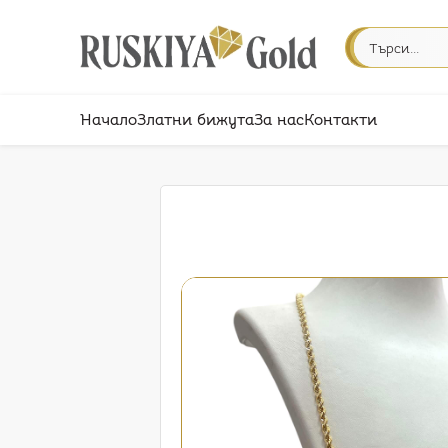
Начало
Златни бижута
За нас
Контакти