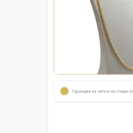
Гаранция за липса на следи о