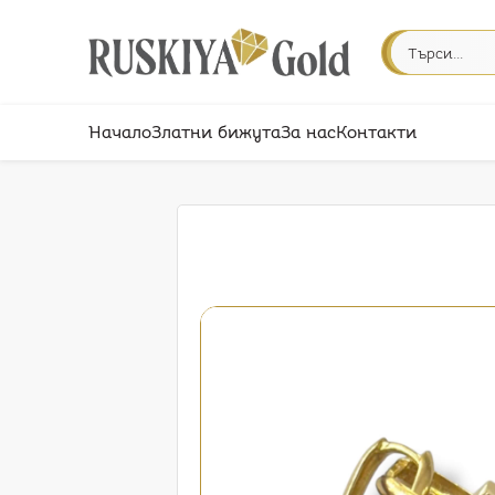
Начало
Златни бижута
За нас
Контакти