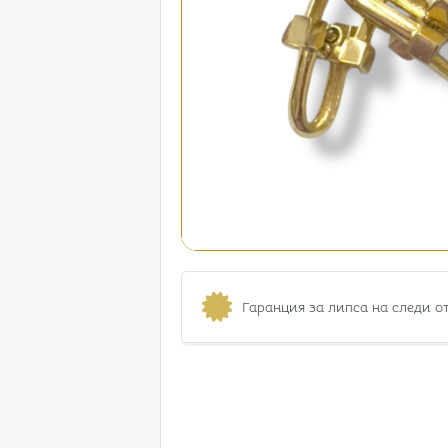
Гаранция за липса на следи о