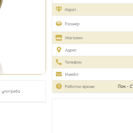
Карат:
Размер:
Магазин:
Адрес:
Телефон:
Имейл:
Работно време:
Пон.- Съ
т употреба