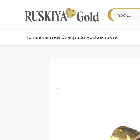
Начало
Златни бижута
За нас
Контакти