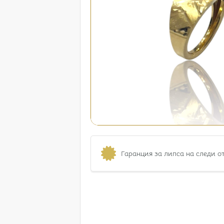
Гаранция за липса на следи о