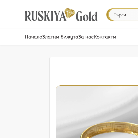
Начало
Златни бижута
За нас
Контакти