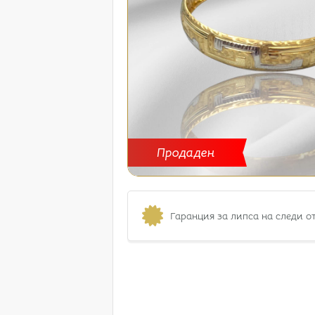
Продаден
Гаранция за липса на следи о