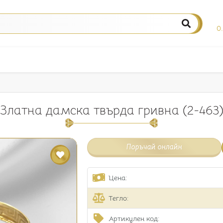
0
Златна дамска твърда гривна (2-463
Поръчай онлайн
Цена:
Тегло:
Артикулен код: