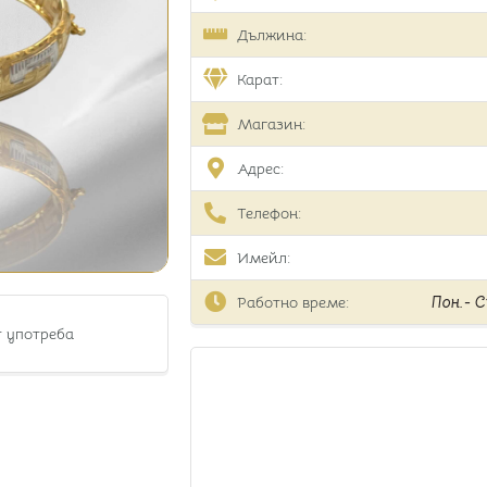
Дължина:
Карат:
Магазин:
Адрес:
Телефон:
Имейл:
Работно време:
Пон.- Съ
т употреба