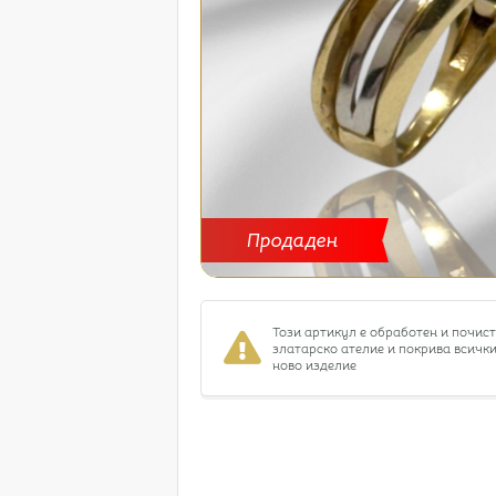
Продаден
Този артикул е обработен и почис
златарско ателие и покрива всички
ново изделие