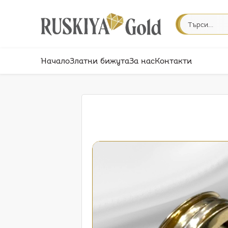
Начало
Златни бижута
За нас
Контакти