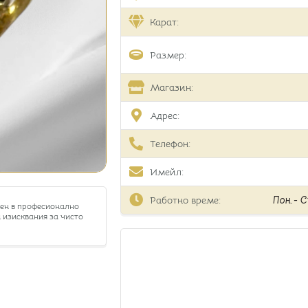
Карат:
Размер:
Магазин:
Адрес:
Телефон:
Имейл:
Работно време:
Пон.- Съ
тен в професионално
 изисквания за чисто