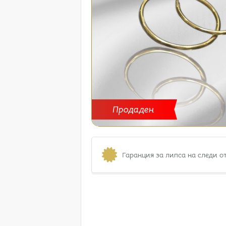
Продаден
Гаранция за липса на следи о