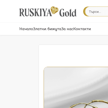
Начало
Златни бижута
За нас
Контакти