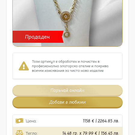
Продаден
Този артикул е обработен и почистен в
професионално златарско ателие и покрива
всички изисквания за чисто ново изделие
Поръчай онлайн
Добави в любими
Цена:
1158 € | 2264.85 лв.
Тегло:
14.48 гр. x 79.99 € | 156.45 лв.