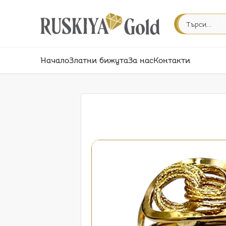
Начало
Златни бижута
За нас
Контакти