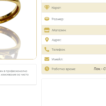
Карат:
Размер:
Магазин:
Адрес:
Телефон:
Имейл:
Работно време:
Пон.- Съ
тен в професионално
 изисквания за чисто