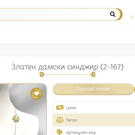
0
Златен дамски синджир (2-167)
Поръчай онлайн
Цена:
Тегло:
Артикулен код: