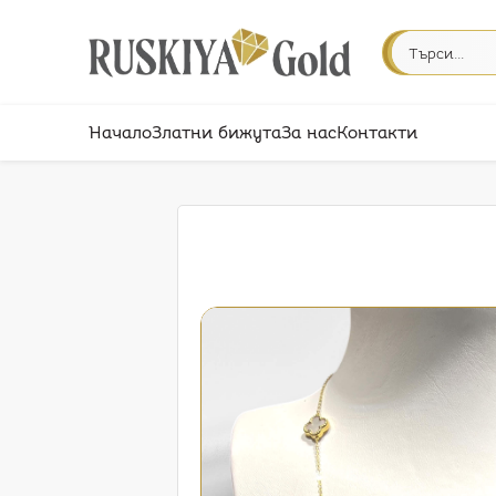
Начало
Златни бижута
За нас
Контакти