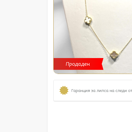
Продаден
Гаранция за липса на следи о