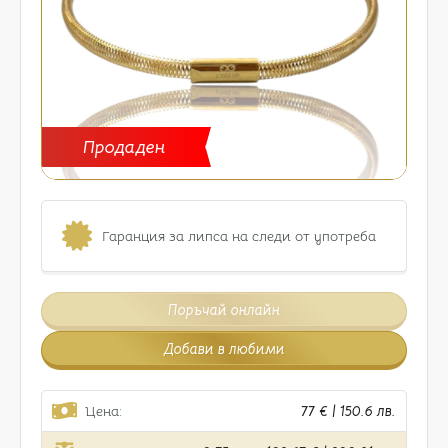
Продаден
Гаранция за липса на следи от употреба
Поръчай онлайн
Добави в любими
Цена:
77 € | 150.6 лв.