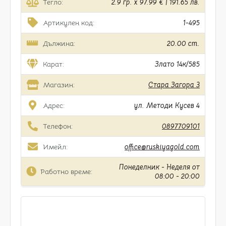
Тегло:
2.9 гр. x 97.99 € | 191.65 лв.
Артикулен код:
1-495
Дължина:
20.00 cm.
Карат:
Злато 14к/585
Магазин:
Стара Загора 3
Адрес:
ул. Методи Кусев 4
Телефон:
0897709101
Имейл:
office@ruskiyagold.com
Понеделник - Неделя от
Работно време:
08:00 - 20:00