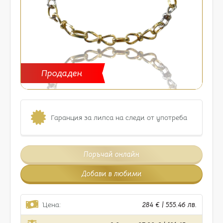
Продаден
Гаранция за липса на следи от употреба
Поръчай онлайн
Добави в любими
Цена:
284 € | 555.46 лв.