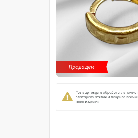
Продаден
Този артикул е обработен и почис
златарско ателие и покрива всички
ново изделие