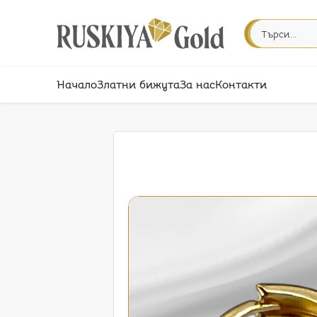
Начало
Златни бижута
За нас
Контакти