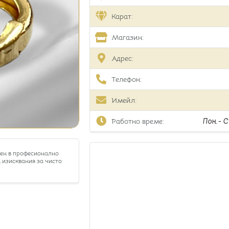
Карат:
Магазин:
Адрес:
Телефон:
Имейл:
Работно време:
Пон.- Съ
тен в професионално
 изисквания за чисто