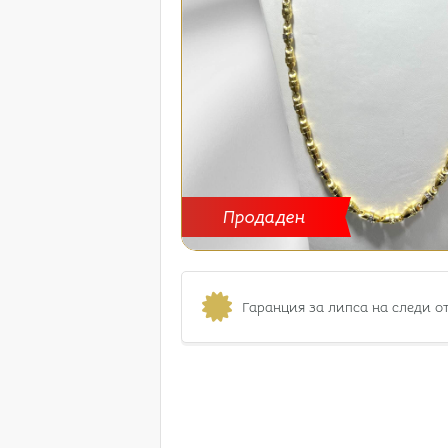
Продаден
Гаранция за липса на следи о