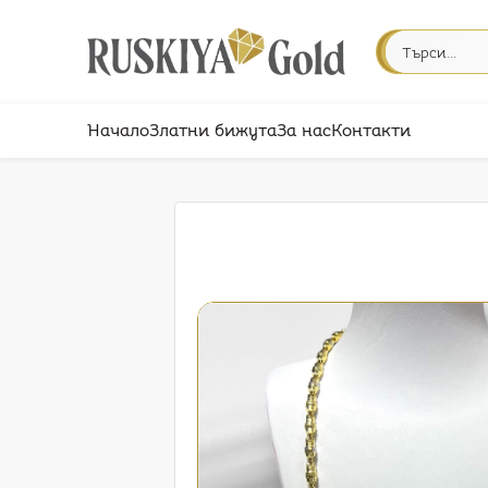
Начало
Златни бижута
За нас
Контакти