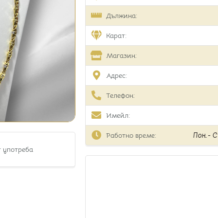
Дължина:
Карат:
Магазин:
Адрес:
Телефон:
Имейл:
Работно време:
Пон.- Съ
т употреба