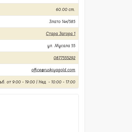
60.00 cm.
Злато 14к/585
Стара Загора 1
ул. Мусала 55
0877555292
office@ruskiyagold.com
б. от 9:00 - 19:00 | Нед. - 10:00 - 17:00