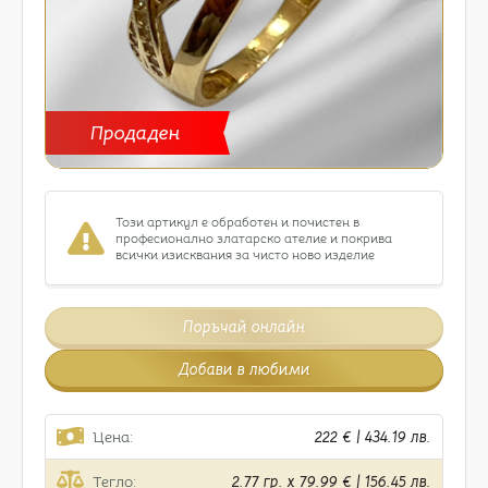
Продаден
Този артикул е обработен и почистен в
професионално златарско ателие и покрива
всички изисквания за чисто ново изделие
Поръчай онлайн
Добави в любими
Цена:
222 € | 434.19 лв.
Тегло:
2.77 гр. x 79.99 € | 156.45 лв.