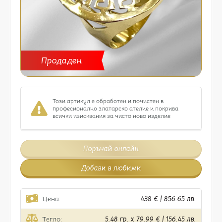
Продаден
Този артикул е обработен и почистен в
професионално златарско ателие и покрива
всички изисквания за чисто ново изделие
Поръчай онлайн
Добави в любими
Цена:
438 € | 856.65 лв.
Тегло:
5.48 гр. x 79.99 € | 156.45 лв.